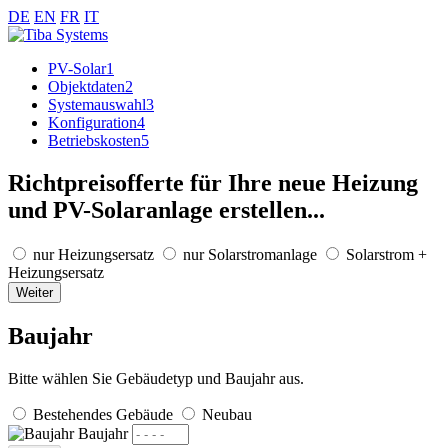
DE
EN
FR
IT
PV-Solar
1
Objektdaten
2
Systemauswahl
3
Konfiguration
4
Betriebskosten
5
Richtpreisofferte für Ihre neue Heizung
und PV-Solaranlage erstellen...
nur Heizungsersatz
nur Solarstromanlage
Solarstrom +
Heizungsersatz
Weiter
Baujahr
Bitte wählen Sie Gebäudetyp und Baujahr aus.
Bestehendes Gebäude
Neubau
Baujahr