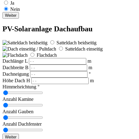
Ja
Nein
Weiter
PV-Solaranlage Dachaufbau
Satteldach beidseitig
Satteldach einseitig
Flachdach
Dachlänge L
m
Dachbreite B
m
Dachneigung
°
Höhe Dach H
m
Himmelsrichtung
°
Anzahl Kamine
Anzahl Gauben
Anzahl Dachfenster
Weiter