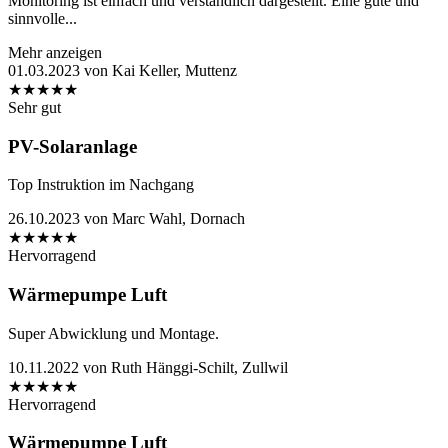
Monitoring ist einfach und verständlich dargestellt. Eine gute und
sinnvolle...
Mehr anzeigen
01.03.2023
von
Kai Keller, Muttenz
★
★
★
★
★
Sehr gut
PV-Solaranlage
Top Instruktion im Nachgang
26.10.2023
von
Marc Wahl, Dornach
★
★
★
★
★
Hervorragend
Wärmepumpe Luft
Super Abwicklung und Montage.
10.11.2022
von
Ruth Hänggi-Schilt, Zullwil
★
★
★
★
★
Hervorragend
Wärmepumpe Luft